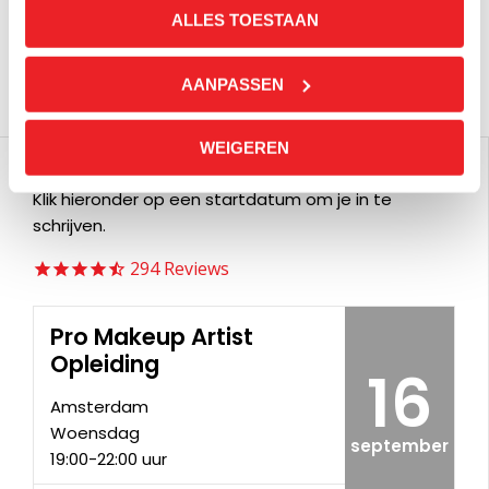
ALLES TOESTAAN
AANPASSEN
WEIGEREN
Startdata & inschrijven
Klik hieronder op een startdatum om je in te
schrijven.
294
Reviews
Pro Makeup Artist
Opleiding
16
Amsterdam
Woensdag
september
19:00-22:00 uur