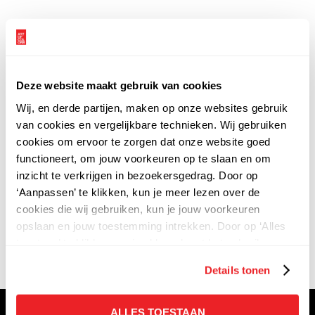
ART OF COLORS MAKEUP ARTIST SCHOOL
AMSTERDAM
Deze website maakt gebruik van cookies
Wij, en derde partijen, maken op onze websites gebruik
KANTOOR - ART OF COLORS
van cookies en vergelijkbare technieken. Wij gebruiken
cookies om ervoor te zorgen dat onze website goed
functioneert, om jouw voorkeuren op te slaan en om
inzicht te verkrijgen in bezoekersgedrag. Door op
‘Aanpassen’ te klikken, kun je meer lezen over de
cookies die wij gebruiken, kun je jouw voorkeuren
opslaan en jouw toestemming intrekken. Door op ‘Alles
toestaan’ te klikken, ga je akkoord met het gebruik van
294
Reviews
alle cookies zoals omschreven in onze
privacy
-
Details tonen
en
cookieverklaring.
ALLES TOESTAAN