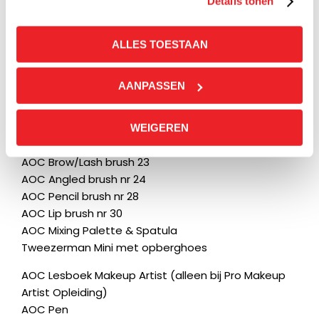
Details tonen
en
cookieverklaring.
AOC Powder brush nr 10
ALLES TOESTAAN
AOC Contour/Blush brush nr 11
AOC Concealer brush nr 13
AANPASSEN
AOC Small Cheek brush nr 15
AOC Shadow brush nr 20
AOC Blending brush nr 21 (2x)
WEIGEREN
AOC Liner brush 22
AOC Brow/Lash brush 23
AOC Angled brush nr 24
AOC Pencil brush nr 28
AOC Lip brush nr 30
AOC Mixing Palette & Spatula
Tweezerman Mini met opberghoes
AOC Lesboek Makeup Artist (alleen bij Pro Makeup
Artist Opleiding)
AOC Pen