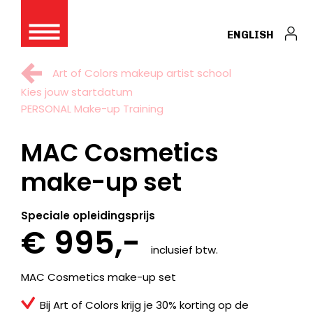
ENGLISH
Art of Colors makeup artist school
Kies jouw startdatum
PERSONAL Make-up Training
MAC Cosmetics
make-up set
Speciale opleidingsprijs
€ 995,-
inclusief btw.
MAC Cosmetics make-up set
Bij Art of Colors krijg je 30% korting op de