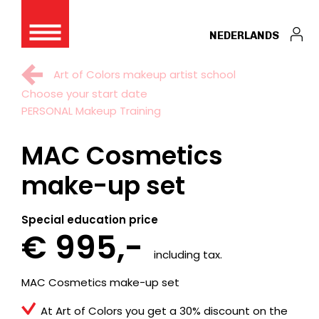
NEDERLANDS
Art of Colors makeup artist school
Choose your start date
PERSONAL Makeup Training
MAC Cosmetics
make-up set
Special education price
€ 995,-
including tax.
MAC Cosmetics make-up set
At Art of Colors you get a 30% discount on the