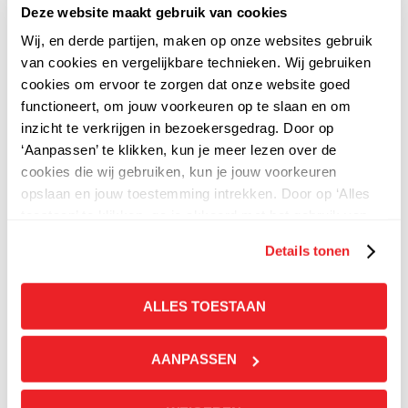
technisch sterk is en met eigen creativiteit een
Deze website maakt gebruik van cookies
heel eigen makeup artist is. Je moet eerst
Wij, en derde partijen, maken op onze websites gebruik
zelfvertrouwen krijgen om in jezelf te geloven als
van cookies en vergelijkbare technieken. Wij gebruiken
makeup artist. Daarnaast is het heel belangrijk om
cookies om ervoor te zorgen dat onze website goed
altijd dichtbij jezelf te blijven. Dan trek je ook de
functioneert, om jouw voorkeuren op te slaan en om
juiste opdrachten aan en creëer je een kringetje
inzicht te verkrijgen in bezoekersgedrag. Door op
met klanten en collega’s waarbij je je fijn voelt en
‘Aanpassen’ te klikken, kun je meer lezen over de
alles klopt.’
cookies die wij gebruiken, kun je jouw voorkeuren
opslaan en jouw toestemming intrekken. Door op ‘Alles
toestaan’ te klikken, ga je akkoord met het gebruik van
alle cookies zoals omschreven in onze
privacy
-
Details tonen
en
cookieverklaring.
ALLES TOESTAAN
AANPASSEN