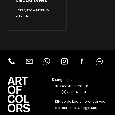
Milada Eylers
Hairstyling & Makeup
educator
Singel 432
1017 AV Amsterdam
+31 (0)20 894 30 70
Klik op de kaart hieronder voor
de route met Google Maps.