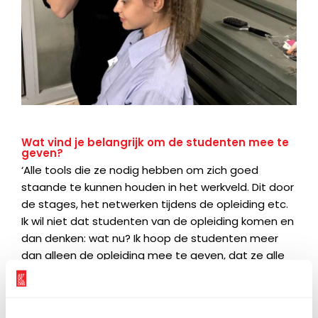
Wat vind je belangrijk om de studenten mee te
geven?
‘Alle tools die ze nodig hebben om zich goed
staande te kunnen houden in het werkveld. Dit door
de stages, het netwerken tijdens de opleiding etc.
Ik wil niet dat studenten van de opleiding komen en
dan denken: wat nu? Ik hoop de studenten meer
dan alleen de opleiding mee te geven, dat ze alle
ins en outs van de make-upwereld hebben
meegekregen. Wij willen geen Art of Colors-
poppetjes afleveren, maar een makeup artist die