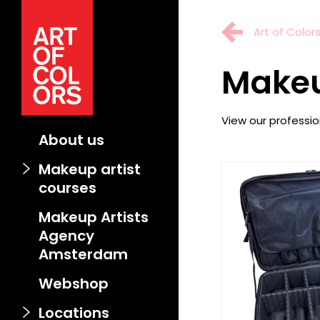
Art of Color
Makeu
View our professi
About us
Makeup artist
courses
Makeup Artists
Agency
Amsterdam
Webshop
Locations