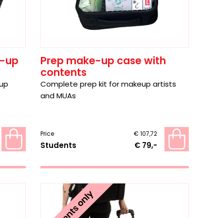
e-up
Prep make-up case with
contents
-up
Complete prep kit for makeup artists
and MUAs
Price
€ 107,72
Students
€ 79,-