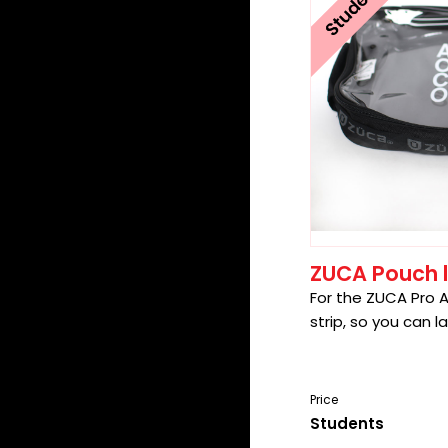
ZUCA Pouch 
For the ZUCA Pro Ar
strip, so you can l
Price
Students