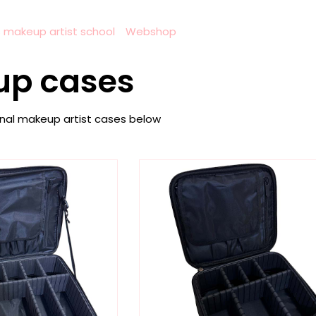
s makeup artist school
Webshop
p cases
onal makeup artist cases below